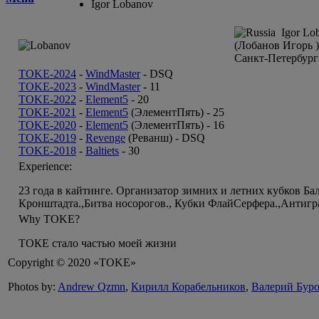
Igor Lobanov
Igor Lob
(Лобанов Игорь )
Санкт-Петербург
TOKE-2024
-
WindMaster
-
DSQ
TOKE-2023
-
WindMaster
-
11
TOKE-2022
-
Element5
-
20
TOKE-2021
-
Element5
(ЭлементПять) -
25
TOKE-2020
-
Element5
(ЭлементПять) -
16
TOKE-2019
-
Revenge
(Реванш) -
DSQ
TOKE-2018
-
Baltiets
-
30
Experience:
23 года в кайтинге. Организатор зимних и летних кубков 
Кронштадта.,Битва носорогов., Кубки ФлайСерфера.,Антигр
Why TOKE?
ТОКЕ стало частью моей жизни
Copyright © 2020 «TOKE»
Photos by:
Andrew Qzmn
,
Кирилл Корабельников
,
Валерий Бур