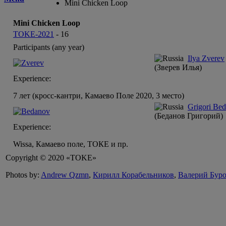
Mini Сhicken Loop
Mini Сhicken Loop
TOKE-2021
-
16
Participants (any year)
Ilya Zverev
(Зверев Илья)
Experience:
7 лет (кросс-кантри, Камаево Поле 2020, 3 место)
Grigori Be
(Беданов Григорий)
Experience:
Wissa, Камаево поле, ТОКЕ и пр.
Copyright © 2020 «TOKE»
Photos by:
Andrew Qzmn
,
Кирилл Корабельников
,
Валерий Бур